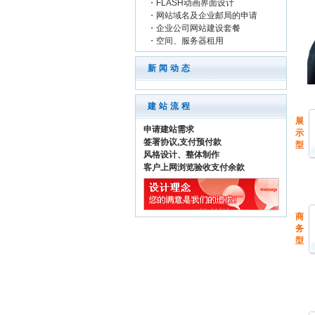
・
FLASH动画界面设计
・
网站域名及企业邮局的申请
・
企业公司网站建设套餐
・
空间、服务器租用
新闻动态
建站流程
展
申请建站需求
示
签署协议,支付预付款
型
风格设计、整体制作
客户上网浏览验收支付余款
商
务
型