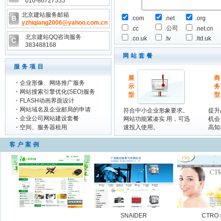
010-86727555
北京建站服务邮箱
.com
.net
.org
yzhiqiang2006@yahoo.com.cn
.公司
.cc
.net.cn
北京建站QQ咨询服务
.co.uk
.tv
.ltd.uk
383488168
网站套餐
服务项目
展
商
・
企业形像、网络推广服务
示
务
・
网站搜索引擎优化(SEO)服务
型
型
・
FLASH动画界面设计
・
网站域名及企业邮局的申请
符合中小企业形象要求。
提升
・
企业公司网站建设套餐
网站功能紧凑实 用，可迅
机会
・
空间、服务器租用
速投入使用。
高知
客户案例
SNAIDER
CTRO